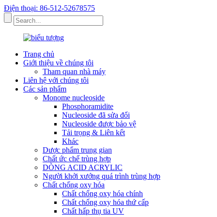
Điện thoại: 86-512-52678575
Trang chủ
Giới thiệu về chúng tôi
Tham quan nhà máy
Liên hệ với chúng tôi
Các sản phẩm
Monome nucleoside
Phosphoramidite
Nucleoside đã sửa đổi
Nucleoside được bảo vệ
Tải trọng & Liên kết
Khác
Dược phẩm trung gian
Chất ức chế trùng hợp
DÒNG ACID ACRYLIC
Người khởi xướng quá trình trùng hợp
Chất chống oxy hóa
Chất chống oxy hóa chính
Chất chống oxy hóa thứ cấp
Chất hấp thụ tia UV