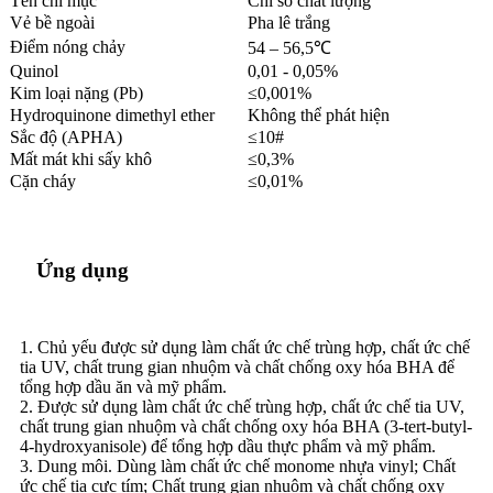
Tên chỉ mục
Chỉ số chất lượng
Vẻ bề ngoài
Pha lê trắng
Điểm nóng chảy
54 – 56,5℃
Quinol
0,01 - 0,05%
Kim loại nặng (Pb)
≤0,001%
Hydroquinone dimethyl ether
Không thể phát hiện
Sắc độ (APHA)
≤10#
Mất mát khi sấy khô
≤0,3%
Cặn cháy
≤0,01%
Ứng dụng
1. Chủ yếu được sử dụng làm chất ức chế trùng hợp, chất ức chế
tia UV, chất trung gian nhuộm và chất chống oxy hóa BHA để
tổng hợp dầu ăn và mỹ phẩm.
2. Được sử dụng làm chất ức chế trùng hợp, chất ức chế tia UV,
chất trung gian nhuộm và chất chống oxy hóa BHA (3-tert-butyl-
4-hydroxyanisole) để tổng hợp dầu thực phẩm và mỹ phẩm.
3. Dung môi. Dùng làm chất ức chế monome nhựa vinyl; Chất
ức chế tia cực tím; Chất trung gian nhuộm và chất chống oxy