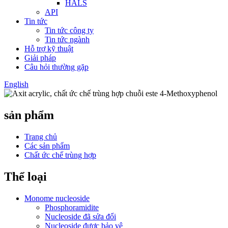
HALS
API
Tin tức
Tin tức công ty
Tin tức ngành
Hỗ trợ kỹ thuật
Giải pháp
Câu hỏi thường gặp
English
sản phẩm
Trang chủ
Các sản phẩm
Chất ức chế trùng hợp
Thể loại
Monome nucleoside
Phosphoramidite
Nucleoside đã sửa đổi
Nucleoside được bảo vệ