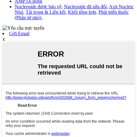
AMP Di động
Nucleoside được bảo vệ
,
Nucleoside đã sửa đổi
,
Axit Nucleic
Nhỏ
,
Tải trọng & Liên kết
,
Khối tổng hợp
,
Phát triển thuốc
(Phân tử nhỏ)
,
Gửi Email
x