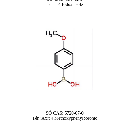
Tên：4-Iodoanisole
SỐ CAS: 5720-07-0
Tên: Axit 4-Methoxyphenylboronic