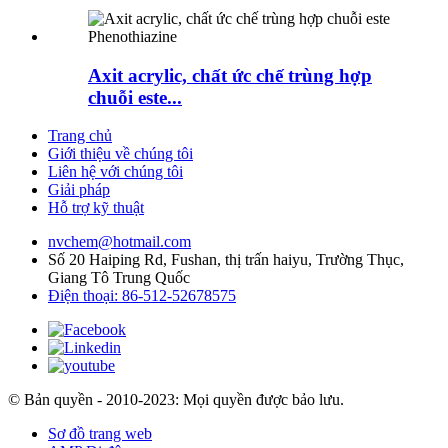
Axit acrylic, chất ức chế trùng hợp
chuỗi este...
Trang chủ
Giới thiệu về chúng tôi
Liên hệ với chúng tôi
Giải pháp
Hỗ trợ kỹ thuật
nvchem@hotmail.com
Số 20 Haiping Rd, Fushan, thị trấn haiyu, Trường Thục,
Giang Tô Trung Quốc
Điện thoại: 86-512-52678575
© Bản quyền - 2010-2023: Mọi quyền được bảo lưu.
Sơ đồ trang web