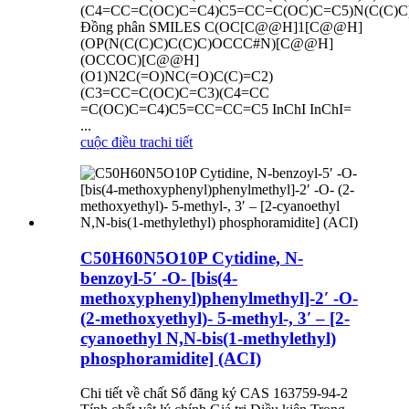
(C4=CC=C(OC)C=C4)C5=CC=C(OC)C=C5)N(C(C)C
Đồng phân SMILES C(OC[C@@H]1[C@@H]
(OP(N(C(C)C)C(C)C)OCCC#N)[C@@H]
(OCCOC)[C@@H]
(O1)N2C(=O)NC(=O)C(C)=C2)
(C3=CC=C(OC)C=C3)(C4=CC
=C(OC)C=C4)C5=CC=CC=C5 InChI InChI=
...
cuộc điều tra
chi tiết
C50H60N5O10P Cytidine, N-
benzoyl-5′ -O- [bis(4-
methoxyphenyl)phenylmethyl]-2′ -O-
(2-methoxyethyl)- 5-methyl-, 3′ – [2-
cyanoethyl N,N-bis(1-methylethyl)
phosphoramidite] (ACI)
Chi tiết về chất Số đăng ký CAS 163759-94-2