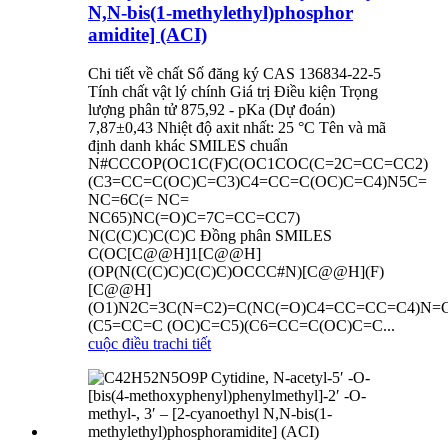
N,N-bis(1-methylethyl)phosphor
amidite] (ACI)
Chi tiết về chất Số đăng ký CAS 136834-22-5
Tính chất vật lý chính Giá trị Điều kiện Trọng
lượng phân tử 875,92 - pKa (Dự đoán)
7,87±0,43 Nhiệt độ axit nhất: 25 °C Tên và mã
định danh khác SMILES chuẩn
N#CCCOP(OC1C(F)C(OC1COC(C=2C=CC=CC2)
(C3=CC=C(OC)C=C3)C4=CC=C(OC)C=C4)N5C=
NC=6C(= NC=
NC65)NC(=O)C=7C=CC=CC7)
N(C(C)C)C(C)C Đồng phân SMILES
C(OC[C@@H]1[C@@H]
(OP(N(C(C)C)C(C)C)OCCC#N)[C@@H](F)
[C@@H]
(O1)N2C=3C(N=C2)=C(NC(=O)C4=CC=CC=C4)N=
(C5=CC=C (OC)C=C5)(C6=CC=C(OC)C=C...
cuộc điều tra
chi tiết