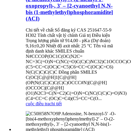
oxopropyl)-, 3′ – [2-cyanoethyl N,N-
bis (1-methylethyl)phosphoramidite]
(ACI)
Chi tiết về chất Số đăng ký CAS 251647-55-9
H302 Tính chất vật lý chính Giá trị Điều kiện
Trọng lượng phân tử 914,00 - pKa (Dự đoán)
9,16±0,20 Nhiệt độ axit nhất: 25 °C Tên và mã
định danh khác SMILES chuẩn
N#CCCOP(OC1C(OC(N2C=
NC=3C(=O)N=C(NC(=O)C(C)C)NC32)C1OCCOC)
(C5=CC=C(OC)C=C5)C6=CC=C(OC)C=C6)
N(C(C)C)C(C)C Đồng phân SMILES
C(OC[C@@H]1[C@@H]
(OP(N(C(C)C)C(C)C)OCCC#N)[C@@H]
(OCCOC)[C@@H]
(O1)N2C3=C(N=C2)C(=O)N=C(NC(C(C)C)=O)N3)
(C4=CC=C (OC)C=C4)(C5=CC=C(O...
cuộc điều tra
chi tiết