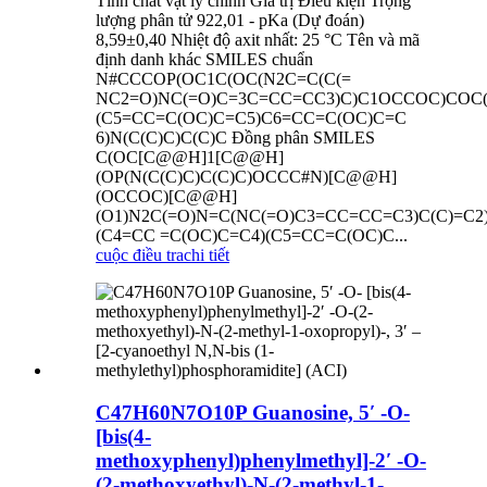
Tính chất vật lý chính Giá trị Điều kiện Trọng
lượng phân tử 922,01 - pKa (Dự đoán)
8,59±0,40 Nhiệt độ axit nhất: 25 °C Tên và mã
định danh khác SMILES chuẩn
N#CCCOP(OC1C(OC(N2C=C(C(=
NC2=O)NC(=O)C=3C=CC=CC3)C)C1OCCOC)COC
(C5=CC=C(OC)C=C5)C6=CC=C(OC)C=C
6)N(C(C)C)C(C)C Đồng phân SMILES
C(OC[C@@H]1[C@@H]
(OP(N(C(C)C)C(C)C)OCCC#N)[C@@H]
(OCCOC)[C@@H]
(O1)N2C(=O)N=C(NC(=O)C3=CC=CC=C3)C(C)=C2
(C4=CC =C(OC)C=C4)(C5=CC=C(OC)C...
cuộc điều tra
chi tiết
C47H60N7O10P Guanosine, 5′ -O-
[bis(4-
methoxyphenyl)phenylmethyl]-2′ -O-
(2-methoxyethyl)-N-(2-methyl-1-