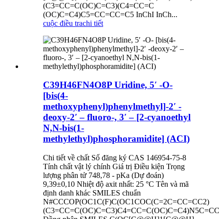
(C3=CC=C(OC)C=C3)(C4=CC=C
(OC)C=C4)C5=CC=CC=C5 InChI InCh...
cuộc điều tra
chi tiết
C39H46FN4O8P Uridine, 5′ -O-
[bis(4-
methoxyphenyl)phenylmethyl]-2′ -
deoxy-2′ – fluoro-, 3′ – [2-cyanoethyl
N,N-bis(1-
methylethyl)phosphoramidite] (ACI)
Chi tiết về chất Số đăng ký CAS 146954-75-8
Tính chất vật lý chính Giá trị Điều kiện Trọng
lượng phân tử 748,78 - pKa (Dự đoán)
9,39±0,10 Nhiệt độ axit nhất: 25 °C Tên và mã
định danh khác SMILES chuẩn
N#CCCOP(OC1C(F)C(OC1COC(C=2C=CC=CC2)
(C3=CC=C(OC)C=C3)C4=CC=C(OC)C=C4)N5C=CC(