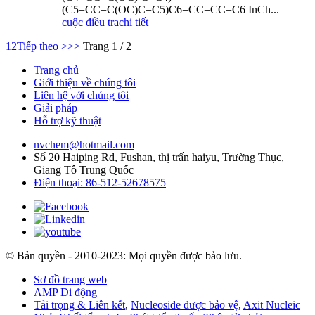
(C5=CC=C(OC)C=C5)C6=CC=CC=C6 InCh...
cuộc điều tra
chi tiết
1
2
Tiếp theo >
>>
Trang 1 / 2
Trang chủ
Giới thiệu về chúng tôi
Liên hệ với chúng tôi
Giải pháp
Hỗ trợ kỹ thuật
nvchem@hotmail.com
Số 20 Haiping Rd, Fushan, thị trấn haiyu, Trường Thục,
Giang Tô Trung Quốc
Điện thoại: 86-512-52678575
© Bản quyền - 2010-2023: Mọi quyền được bảo lưu.
Sơ đồ trang web
AMP Di động
Tải trọng & Liên kết
,
Nucleoside được bảo vệ
,
Axit Nucleic