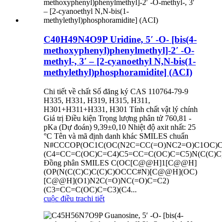
C40H49N4O9P Uridine, 5′ -O- [bis(4-
methoxyphenyl)phenylmethyl]-2′ -O-
methyl-, 3′ – [2-cyanoethyl N,N-bis(1-
methylethyl)phosphoramidite] (ACI)
Chi tiết về chất Số đăng ký CAS 110764-79-9
H335, H331, H319, H315, H311,
H301+H311+H331, H301 Tính chất vật lý chính
Giá trị Điều kiện Trọng lượng phân tử 760,81 -
pKa (Dự đoán) 9,39±0,10 Nhiệt độ axit nhất: 25
°C Tên và mã định danh khác SMILES chuẩn
N#CCCOP(OC1C(OC(N2C=CC(=O)NC2=O)C1OC)
(C4=CC=C(OC)C=C4)C5=CC=C(OC)C=C5)N(C(C)C
Đồng phân SMILES C(OC[C@@H]1[C@@H]
(OP(N(C(C)C)C(C)C)OCCC#N)[C@@H](OC)
[C@@H](O1)N2C(=O)NC(=O)C=C2)
(C3=CC=C(OC)C=C3)(C4...
cuộc điều tra
chi tiết