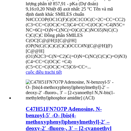
lượng phân tử 857,91 - pKa (Dự đoán)
9,16±0,20 Nhiệt độ axit nhất: 25 °C Tên và mã
định danh khác SMILES chuẩn
N#CCCOP(OC1C(F)C(OC1COC(C=2C=CC=CC2)
(C3=CC=C(OC)C=C3)C4=CC=C(OC)C=C4)N5C=
NC=6C(=O)N=C(NC(=O)C(C)C)NC65)N(C(C)
C)C(C)C Đồng phân SMILES
C(OC[C@@H]1[C@@H]
(OP(N(C(C)C)C(C)C)OCCC#N)[C@@H](F)
[C@@H]
(O1)N2C3=C(N=C2)C(=O)N=C(NC(C(C)C)=O)N3)
(C4=CC=C(OC)C =C4)
(C5=CC=C(OC)C=C5)C6=CC=...
cuộc điều tra
chi tiết
C47H51FN7O7P Adenosine, N-
benzoyl-5′ -O- [bis(4-
methoxyphenyl)phenylmethyl]-2′ –
deoxy-2′ -fluoro-, 3′ – [2-cyanoethyl