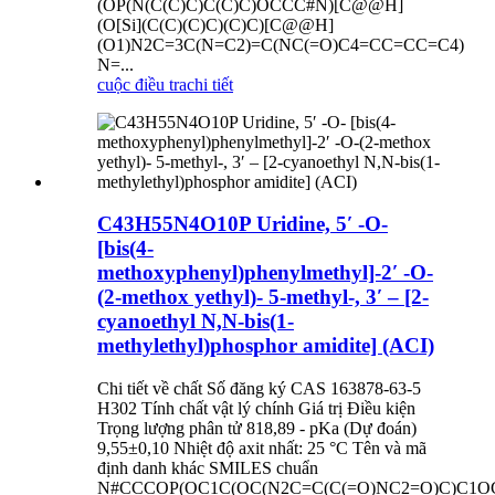
(OP(N(C(C)C)C(C)C)OCCC#N)[C@@H]
(O[Si](C(C)(C)C)(C)C)[C@@H]
(O1)N2C=3C(N=C2)=C(NC(=O)C4=CC=CC=C4)
N=...
cuộc điều tra
chi tiết
C43H55N4O10P Uridine, 5′ -O-
[bis(4-
methoxyphenyl)phenylmethyl]-2′ -O-
(2-methox yethyl)- 5-methyl-, 3′ – [2-
cyanoethyl N,N-bis(1-
methylethyl)phosphor amidite] (ACI)
Chi tiết về chất Số đăng ký CAS 163878-63-5
H302 Tính chất vật lý chính Giá trị Điều kiện
Trọng lượng phân tử 818,89 - pKa (Dự đoán)
9,55±0,10 Nhiệt độ axit nhất: 25 °C Tên và mã
định danh khác SMILES chuẩn
N#CCCOP(OC1C(OC(N2C=C(C(=O)NC2=O)C)C1