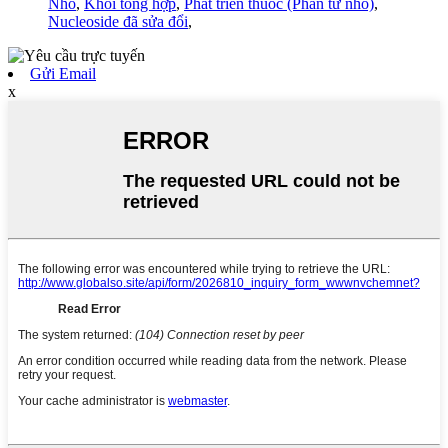
Nhỏ
,
Khối tổng hợp
,
Phát triển thuốc (Phân tử nhỏ)
,
Nucleoside đã sửa đổi
,
Gửi Email
x