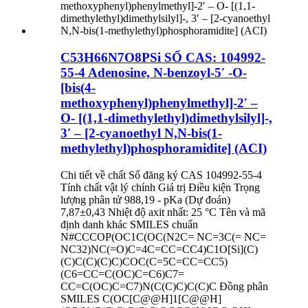
C53H66N7O8PSi SỐ CAS: 104992-
55-4 Adenosine, N-benzoyl-5′ -O-
[bis(4-
methoxyphenyl)phenylmethyl]-2′ –
O- [(1,1-dimethylethyl)dimethylsilyl]-,
3′ – [2-cyanoethyl N,N-bis(1-
methylethyl)phosphoramidite] (ACI)
Chi tiết về chất Số đăng ký CAS 104992-55-4
Tính chất vật lý chính Giá trị Điều kiện Trọng
lượng phân tử 988,19 - pKa (Dự đoán)
7,87±0,43 Nhiệt độ axit nhất: 25 °C Tên và mã
định danh khác SMILES chuẩn
N#CCCOP(OC1C(OC(N2C= NC=3C(= NC=
NC32)NC(=O)C=4C=CC=CC4)C1O[Si](C)
(C)C(C)(C)C)COC(C=5C=CC=CC5)
(C6=CC=C(OC)C=C6)C7=
CC=C(OC)C=C7)N(C(C)C)C(C)C Đồng phân
SMILES C(OC[C@@H]1[C@@H]