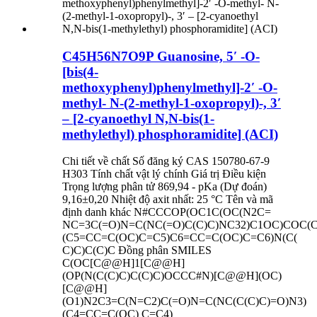
C45H56N7O9P Guanosine, 5′ -O-
[bis(4-
methoxyphenyl)phenylmethyl]-2′ -O-
methyl- N-(2-methyl-1-oxopropyl)-, 3′
– [2-cyanoethyl N,N-bis(1-
methylethyl) phosphoramidite] (ACI)
Chi tiết về chất Số đăng ký CAS 150780-67-9
H303 Tính chất vật lý chính Giá trị Điều kiện
Trọng lượng phân tử 869,94 - pKa (Dự đoán)
9,16±0,20 Nhiệt độ axit nhất: 25 °C Tên và mã
định danh khác N#CCCOP(OC1C(OC(N2C=
NC=3C(=O)N=C(NC(=O)C(C)C)NC32)C1OC)COC(
(C5=CC=C(OC)C=C5)C6=CC=C(OC)C=C6)N(C(
C)C)C(C)C Đồng phân SMILES
C(OC[C@@H]1[C@@H]
(OP(N(C(C)C)C(C)C)OCCC#N)[C@@H](OC)
[C@@H]
(O1)N2C3=C(N=C2)C(=O)N=C(NC(C(C)C)=O)N3)
(C4=CC=C(OC) C=C4)