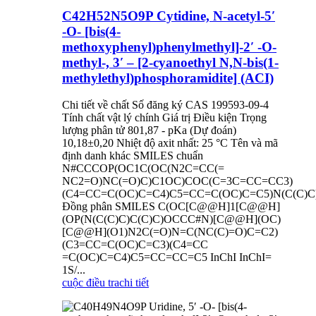
C42H52N5O9P Cytidine, N-acetyl-5′
-O- [bis(4-
methoxyphenyl)phenylmethyl]-2′ -O-
methyl-, 3′ – [2-cyanoethyl N,N-bis(1-
methylethyl)phosphoramidite] (ACI)
Chi tiết về chất Số đăng ký CAS 199593-09-4
Tính chất vật lý chính Giá trị Điều kiện Trọng
lượng phân tử 801,87 - pKa (Dự đoán)
10,18±0,20 Nhiệt độ axit nhất: 25 °C Tên và mã
định danh khác SMILES chuẩn
N#CCCOP(OC1C(OC(N2C=CC(=
NC2=O)NC(=O)C)C1OC)COC(C=3C=CC=CC3)
(C4=CC=C(OC)C=C4)C5=CC=C(OC)C=C5)N(C(C)C
Đồng phân SMILES C(OC[C@@H]1[C@@H]
(OP(N(C(C)C)C(C)C)OCCC#N)[C@@H](OC)
[C@@H](O1)N2C(=O)N=C(NC(C)=O)C=C2)
(C3=CC=C(OC)C=C3)(C4=CC
=C(OC)C=C4)C5=CC=CC=C5 InChI InChI=
1S/...
cuộc điều tra
chi tiết