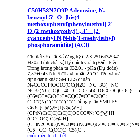
C50H58N7O9P Adenosine, N-
benzoyl-5′ -O- [bis(4-
methoxyphenyl)phenylmethyl]-2′ –
O-(2-methoxyethyl)-, 3′ – [2-
cyanoethyl N,N-bis(1-methylethyl)
phosphoramidite] (ACI)
Chi tiết về chất Số đăng ký CAS 251647-53-7
H302 Tính chất vật lý chính Giá trị Điều kiện
Trọng lượng phân tử 932,01 - pKa (Dự đoán)
7,87±0,43 Nhiệt độ axit nhất: 25 °C Tên và mã
định danh khác SMILES chuẩn
N#CCCOP(OC1C(OC(N2C= NC=3C(= NC=
NC32)NC(=O)C=4C=CC=CC4)C1OCCOC)COC(C=
(C6=CC=C(OC)C=C6)C7=CC=C(OC)
C=C7)N(C(C)C)C(C)C Đồng phân SMILES
C(OC[C@@H]1[C@@H]
(OP(N(C(C)C)C(C)C)OCCC#N)[C@@H]
(OCCOC)[C@@H]
(O1)N2C=3C(N=C2)=C(NC(=O)C4=CC=CC=C4)N=
(C5 =CC=C(OC)C=C5)(C...
cuộc điều tra
chi tiết