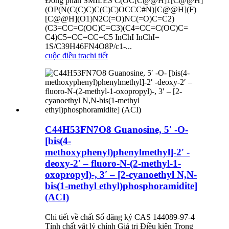
Đồng phân SMILES C(OC[C@@H]1[C@@H]
(OP(N(C(C)C)C(C)C)OCCC#N)[C@@H](F)
[C@@H](O1)N2C(=O)NC(=O)C=C2)
(C3=CC=C(OC)C=C3)(C4=CC=C(OC)C=
C4)C5=CC=CC=C5 InChI InChI=
1S/C39H46FN4O8P/c1-...
cuộc điều tra
chi tiết
C44H53FN7O8 Guanosine, 5′ -O-
[bis(4-
methoxyphenyl)phenylmethyl]-2′ -
deoxy-2′ – fluoro-N-(2-methyl-1-
oxopropyl)-, 3′ – [2-cyanoethyl N,N-
bis(1-methyl ethyl)phosphoramidite]
(ACI)
Chi tiết về chất Số đăng ký CAS 144089-97-4
Tính chất vật lý chính Giá trị Điều kiện Trọng