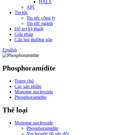
HALS
API
Tin tức
Tin tức công ty
Tin tức ngành
Hỗ trợ kỹ thuật
Giải pháp
Câu hỏi thường gặp
English
Phosphoramidite
Trang chủ
Các sản phẩm
Monome nucleoside
Phosphoramidite
Thể loại
Monome nucleoside
Phosphoramidite
Nucleoside đã sửa đổi