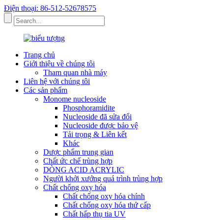
Điện thoại: 86-512-52678575
Trang chủ
Giới thiệu về chúng tôi
Tham quan nhà máy
Liên hệ với chúng tôi
Các sản phẩm
Monome nucleoside
Phosphoramidite
Nucleoside đã sửa đổi
Nucleoside được bảo vệ
Tải trọng & Liên kết
Khác
Dược phẩm trung gian
Chất ức chế trùng hợp
DÒNG ACID ACRYLIC
Người khởi xướng quá trình trùng hợp
Chất chống oxy hóa
Chất chống oxy hóa chính
Chất chống oxy hóa thứ cấp
Chất hấp thụ tia UV